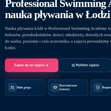
Professional Swimming
nauka pływania w Łodzi
Nauka pływania Łódź w Professional Swimming Academy to 
bobasów, przedszkolaków, dzieci, młodzieży, dorosłych or
do wieku, poziomu i celu uczestnika, a zajęcia prowadzimy 
Łodzi.
Zapisz się na zajęcia
Wybierz zajęcia
Doświadczeni
Małe grupy
Bezpie
trenerzy