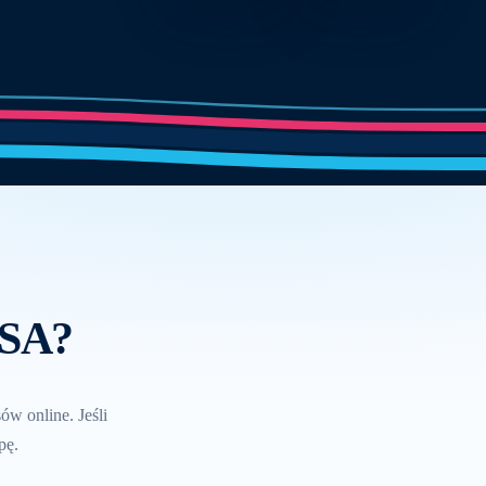
PSA?
ów online. Jeśli
pę.