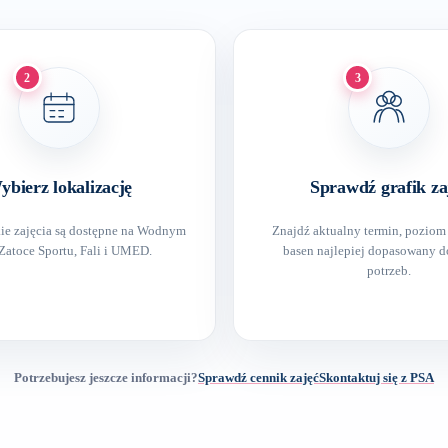
2
3
ybierz lokalizację
Sprawdź grafik za
kie zajęcia są dostępne na Wodnym
Znajdź aktualny termin, poziom
Zatoce Sportu, Fali i UMED.
basen najlepiej dopasowany 
potrzeb.
Potrzebujesz jeszcze informacji?
Sprawdź cennik zajęć
Skontaktuj się z PSA