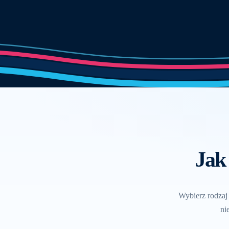
Jak
Wybierz rodzaj 
ni