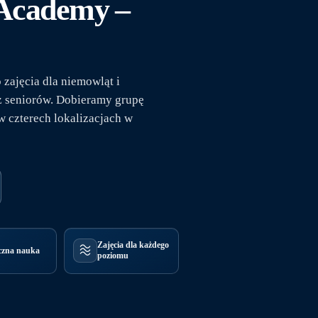
 Academy –
zajęcia dla niemowląt i
az seniorów. Dobieramy grupę
w czterech lokalizacjach w
Zajęcia dla każdego
czna nauka
poziomu