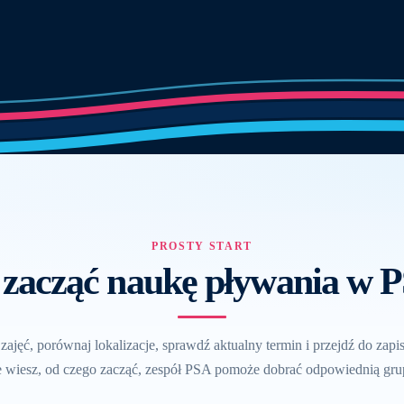
PROSTY START
 zacząć naukę pływania w 
zajęć, porównaj lokalizacje, sprawdź aktualny termin i przejdź do zapis
e wiesz, od czego zacząć, zespół PSA pomoże dobrać odpowiednią gru