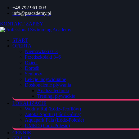
+48 792 961 003
info@psacademy.pl
KONTAKT
ZAPISY
START
OFERTA
Niemowlaki 0–3
Przedszkolaki 3–6
Dzieci
Dorośli
Seniorzy
Lekcje indywidualne
Doskonalenie pływania
Analiza techniki
Treningi pływackie
LOKALIZACJE
Wodny Raj (Łódź-Teofilów)
Zatoka Sportu (Łódź-Górna)
Aquapark Fala (Łódź-Polesie)
UMED (Łódź-Polesie)
CENNIK
GRAFIK