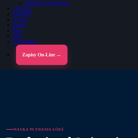
UMED (Łódź-Polesie)
CENNIK
GRAFIK
O NAS
BLOG
Praca
FAQ
KONTAKT
Zapisy On-Line
NAUKA PŁYWANIA ŁÓDŹ