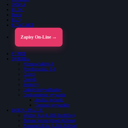
O NAS
BLOG
Praca
FAQ
KONTAKT
Zapisy On-Line
START
OFERTA
Niemowlaki 0–3
Przedszkolaki 3–6
Dzieci
Dorośli
Seniorzy
Lekcje indywidualne
Doskonalenie pływania
Analiza techniki
Treningi pływackie
LOKALIZACJE
Wodny Raj (Łódź-Teofilów)
Zatoka Sportu (Łódź-Górna)
Aquapark Fala (Łódź-Polesie)