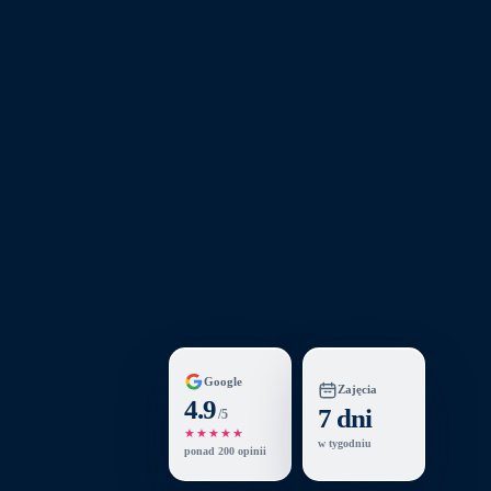
Google
Zajęcia
4.9
7 dni
/5
★★★★★
w tygodniu
ponad 200 opinii