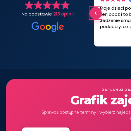
Moje dzieci po
Na podstawie
213 opinii
ten oboz i to 
Jedzenie smak
podobaly, a na
wspinaczkowa
8-.00 i 16.00 
grafik. Plus o
uprzejmi. Jeze
wakacji z odp
ogarnie temat
ZAPLANUJ ZA
Grafik zaj
Sprawdź dostępne terminy i wybierz najleps