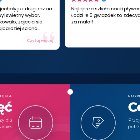
jechaly juz drugi raz na
Najlepsza szkoła nauki pływa
byl swietny wybor.
Łodzi !!! 5 gwiazdek to zdec
owalo, zajecia sie
za mało!!
jbardziej sciana
. Dobre godziny bo
Czytaj więcej
utrzymuja nam dzienny
piekunowie - pomocni i
li szukacie aktywnych
oczynkiem to PSA
.
JĘCIA
POZN
ęć
C
zy dla
Przej
siebie.
potrz