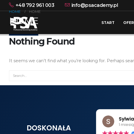
+48 792 961 003
info@psacademy.pl
HOME
HOME
HOME
START
OFER
Nothing Found
It seems we can’t find what you’re looking for. Perhaps sea
Sylwi
1 miesi
DOSKONAŁA