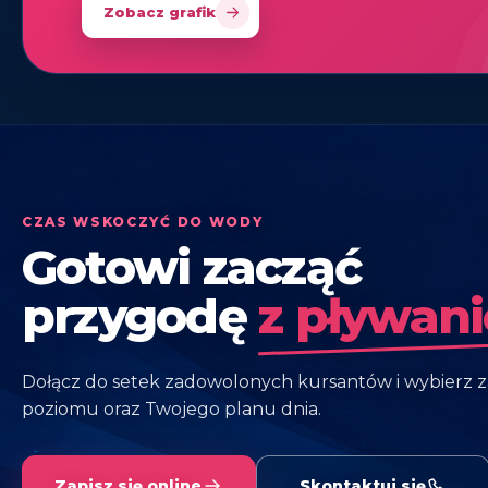
Zobacz grafik
CZAS WSKOCZYĆ DO WODY
Gotowi zacząć
przygodę
z pływan
Dołącz do setek zadowolonych kursantów i wybierz z
poziomu oraz Twojego planu dnia.
Zapisz się online
Skontaktuj się