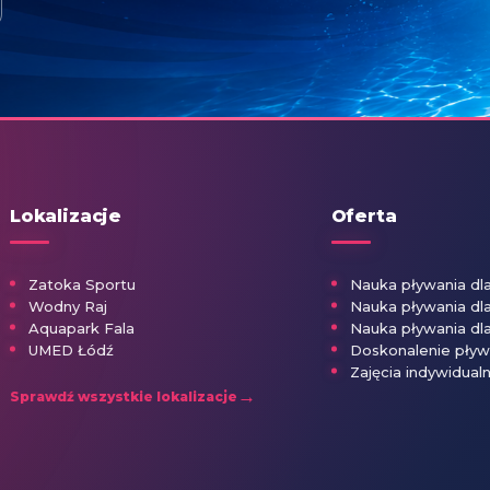
Lokalizacje
Oferta
Zatoka Sportu
Nauka pływania d
Wodny Raj
Nauka pływania dla
Aquapark Fala
Nauka pływania dl
UMED Łódź
Doskonalenie pływ
Zajęcia indywidual
→
Sprawdź wszystkie lokalizacje