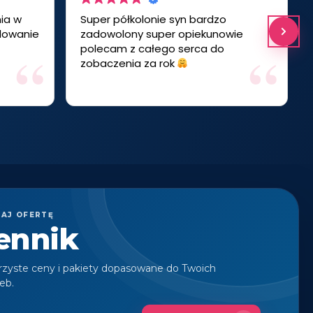
nia w
Super półkolonie syn bardzo
ydowanie
zadowolony super opiekunowie
polecam z całego serca do
zobaczenia za rok
AJ OFERTĘ
ennik
rzyste ceny i pakiety dopasowane do Twoich
eb.