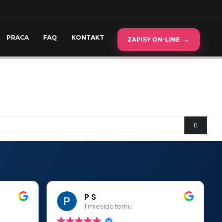
PRACA
FAQ
KONTAKT
ZAPISY ON-LINE
P S
1 miesiąc temu