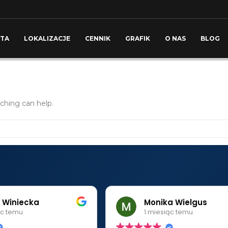
TA
LOKALIZACJE
CENNIK
GRAFIK
O NAS
BLOG
rching can help.
a Winiecka
Monika Wielgus
ąc temu
1 miesiąc temu